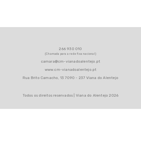
Notícias
Eventos
Contactos
266 930 010
(Chamada para a rede fixa nacional)
camara@cm-vianadoalentejo.pt
www.cm-vianadoalentejo.pt
Rua Brito Camacho, 13 7090 - 237 Viana do Alentejo
Todos os direitos reservados | Viana do Alentejo 2026