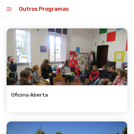
Outros Programas
Início
Mensagem
Rede Escolar
Plataformas
Observatório
Apoios
Oficina Aberta
Ação Social Escolar
Atividades de Animação e de
Apoio à Família (AAAF)