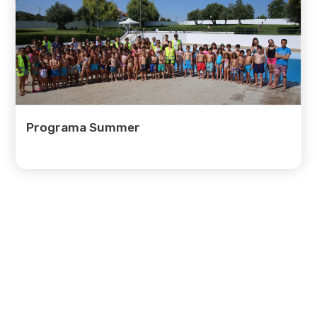
Refeiçoes Escolares
Cadernos de Fichas
Bolsas de Estudo por Carência
Económica
Fruta Escolar
Programa Summer
Transportes
Prémios de Mérito
Outros Programas
Bibliotecas
Comunidade
Órgãos